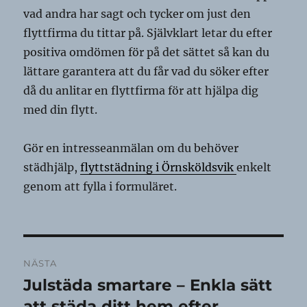
vad andra har sagt och tycker om just den
flyttfirma du tittar på. Självklart letar du efter
positiva omdömen för på det sättet så kan du
lättare garantera att du får vad du söker efter
då du anlitar en flyttfirma för att hjälpa dig
med din flytt.
Gör en intresseanmälan om du behöver
städhjälp,
flyttstädning i Örnsköldsvik
enkelt
genom att fylla i formuläret.
Inläggsnavigering
NÄSTA
Julstäda smartare – Enkla sätt
Nästa
inlägg:
att städa ditt hem efter